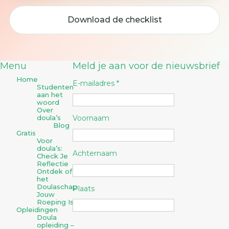
Download de checklist
Menu
Meld je aan voor de nieuwsbrief
Home
E-mailadres *
Studenten
aan het
woord
Over
doula’s
Voornaam
Blog
Gratis
Voor
doula’s:
Achternaam
Check Je
Reflectie
Ontdek of
het
Doulaschap
Plaats
Jouw
Roeping Is
Opleidingen
Doula
opleiding –