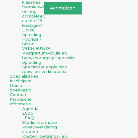
klassikaal
*Vernieuwd
en nog
completer,
nu met 16
lesdagen!
Doula
opleiding –
Hybride /
online
VERNIEUWD!
Postpartum-doula en
babyverzorgingsspecialist
opleiding
Specialisatieopleiding
rouw-en-verliesdoula
Specialisaties
Inschrijven
Doula
zoekkaart
Contact
Praktische
informatie
Agenda
2026
FAQ
Studieinformatie
Privacyverklaring
student
Kosten, betalings- en